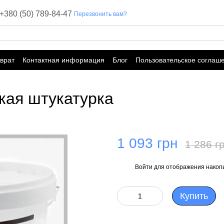
+380 (50) 789-84-47
Перезвонить вам?
врат
Контактная информация
Блог
Пользовательское соглаш
ская штукатурка
1 093 грн
1 286 г
Войти
для отображения накопи
%
Купить