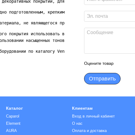
 декоративных покрытий, для фасадных и интерьерных работ
дно подготовленным, крепким, сухим и очищенным от жира, 
атериала, не являющегося признаком испорченности товара.
ого покрытия использовать воск FEIDAL Superwachs или FEI
ользовании насыщенных тонов.
борудовании по каталогу Veneciano. Растворитель: вода (т
Оцените товар
Отправить
Каталог
Клиентам
Caparol
Вход в личный кабинет
Element
О нас
AURA
Оплата и доставка