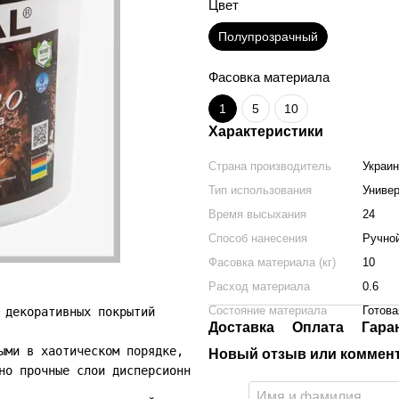
Цвет
Полупрозрачный
Фасовка материала
1
5
10
Характеристики
Страна производитель
Украи
Тип использования
Униве
Время высыхания
24
Способ нанесения
Ручно
Фасовка материала (кг)
10
Расход материала
0.6
Состояние материала
Готова
 декоративных покрытий

Доставка
Оплата
Гара
ыми в хаотическом порядке, светлыми прожилками.

Новый отзыв или коммен
но прочные слои дисперсионных красок, цемент, штукатурки