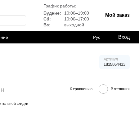
График работы:
Будние:
10:00–19:00
Мой заказ
Сб:
10:00–17:00
Вс:
выходной
Вход
ение
Рус
Артикул
1815864433
рн
К сравнению
В желания
тельной скидки