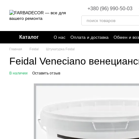
Перейти к основному контенту
+380 (96) 990-50-03
Каталог
О нас
Оплата и доставка
Обмен и воз
Главная
Feidal
Штукатурка Feidal
Feidal Veneciano венециан
В наличии
Оставить отзыв