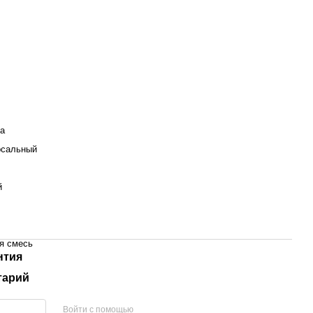
на
рсальный
й
я смесь
нтия
тарий
, шпатлевки.
Войти с помощью