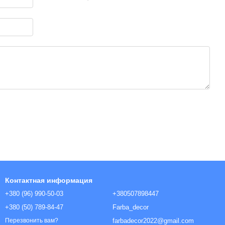
. Имитирует срез мрамора с едва заметными, расположенным
пыли, мела и извести. Удалить старые обои. Плесневую, мо
 Перед использованием перемешать. При необходимости приб
DAL Perfekte Wachs (1-2 слоя для внутренних работ, 2-3 с
ип: питьевая). Расход: 0,5 – 0,7 кг/м² при нанесении в 3
Контактная информация
+380 (96) 990-50-03
+380507898447
+380 (50) 789-84-47
Farba_decor
farbadecor2022@gmail.com
Перезвонить вам?