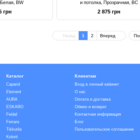
, Белая, BW
и потолка, Прозрачная, BС
5 грн
2 875 грн
Назад
1
2
Вперед
По
Каталог
Клиентам
Caparol
Вход в личный кабинет
Element
О нас
AURA
Оплата и доставка
ESKARO
Обмен и возврат
Feidal
Контактная информация
Ferrara
Блог
Tikkurila
Пользовательское соглашение
Kolorit