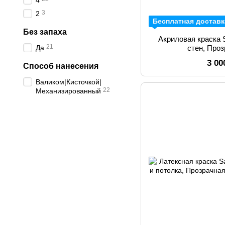
4
3
2
Бесплатная доставк
Без запаха
Акриловая краска S
21
Да
стен, Про
3 00
Способ нанесения
Валиком|Кисточкой|
22
Механизированный