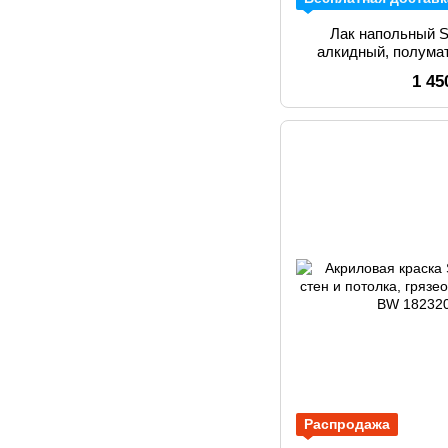
Лак напольный Sa
алкидный, полума
1 45
Распродажа