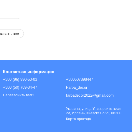
казать все
Контактная информация
+380 (96) 990-50-03
+380507898447
+380 (50) 789-84-47
Farba_decor
farbadecor2022@gmail.com
Перезвонить вам?
Украина, улица Университетская,
2л, Ирпень, Киевская обл., 08200
Карта проезда