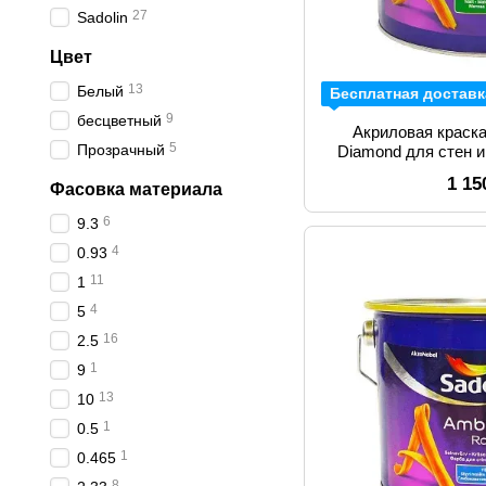
27
Sadolin
Цвет
13
Белый
Бесплатная доставк
9
бесцветный
Акриловая краска
5
Прозрачный
Diamond для стен 
1 15
Фасовка материала
6
9.3
4
0.93
11
1
4
5
16
2.5
1
9
13
10
1
0.5
1
0.465
8