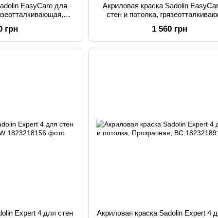
adolin EasyCare для
Акриловая краска Sadolin EasyCa
рязеотталкивающая,
стен и потолка, грязеотталкива
я, BW
Прозрачная, BС
0 грн
1 560 грн
olin Expert 4 для стен
Акриловая краска Sadolin Expert 4 