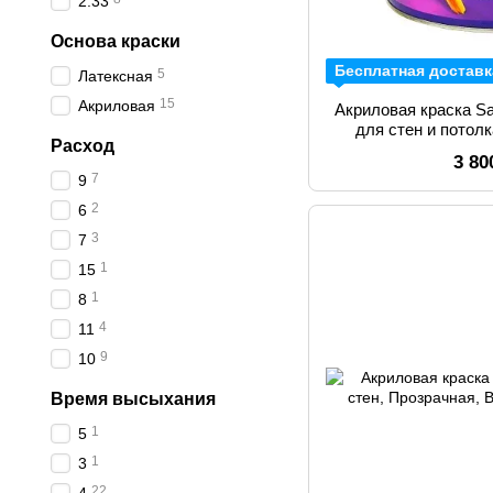
2.33
Основа краски
Бесплатная доставк
5
Латексная
15
Акриловая
Акриловая краска Sa
для стен и потол
Расход
3 80
7
9
2
6
3
7
1
15
1
8
4
11
9
10
Время высыхания
1
5
1
3
22