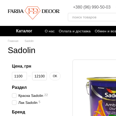
Перейти к основному контенту
+380 (96) 990-50-03
Каталог
О нас
Оплата и доставка
Обмен и воз
Главная
Sadolin
Sadolin
Цена, грн
От Цена, грн
До Цена, грн
OK
Раздел
22
Краска Sadolin
5
Лак Sadolin
Бренд