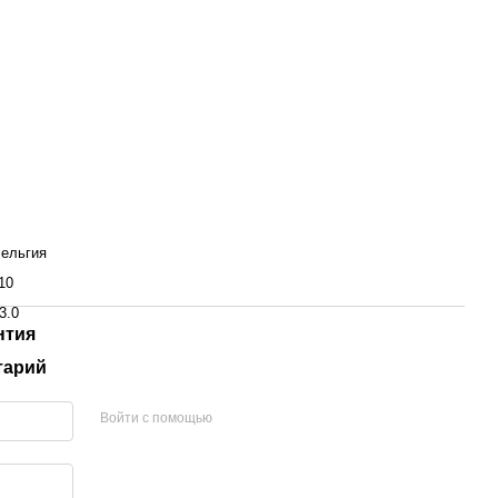
ельгия
10
3.0
нтия
тарий
Войти с помощью
ельных работ в помещении. Пленка на дверном проеме препя