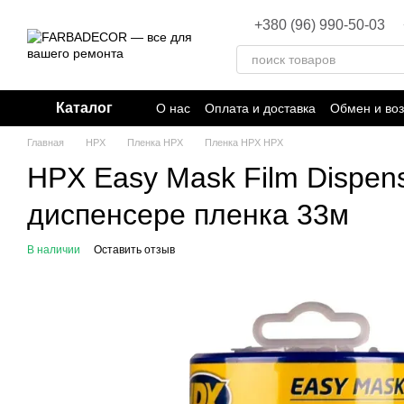
Перейти к основному контенту
+380 (96) 990-50-03
Каталог
О нас
Оплата и доставка
Обмен и воз
Главная
HPX
Пленка HPX
Пленка HPX HPX
HPX Easy Mask Film Dispen
диспенсере пленка 33м
В наличии
Оставить отзыв