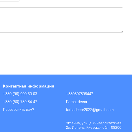
т пыль.

Контактная информация
+380 (96) 990-50-03
+380507898447
+380 (50) 789-84-47
Farba_decor
farbadecor2022@gmail.com
Перезвонить вам?
Украина, улица Университетская,
2л, Ирпень, Киевская обл., 08200