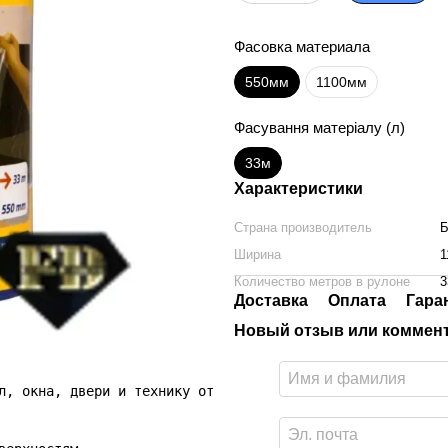
Фасовка материала
550мм
1100мм
Фасування матеріалу (л)
33м
Характеристики
Страна производитель
Б
Ширина
1
Количество метров в рулоне
3
Доставка
Оплата
Гара
Новый отзыв или коммен
л, окна, двери и технику от пыли и грязи во время строит