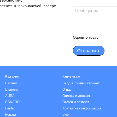
ерхностям.

легает к покрываемой поверхности, притягивает и удерживае
Оцените товар
Отправить
Каталог
Клиентам
Caparol
Вход в личный кабинет
Element
О нас
AURA
Оплата и доставка
ESKARO
Обмен и возврат
Feidal
Контактная информация
Ferrara
Блог