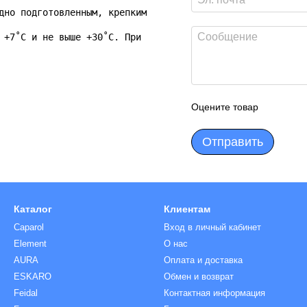
дно подготовленным, крепким, сухим и очищенным от жира, 
 +7˚С и не выше +30˚С. При нанесении избегать действия в
Оцените товар
Отправить
Каталог
Клиентам
Caparol
Вход в личный кабинет
Element
О нас
AURA
Оплата и доставка
ESKARO
Обмен и возврат
Feidal
Контактная информация