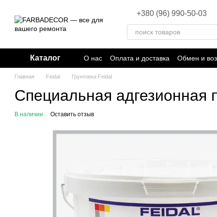
Перейти к основному контенту
+380 (96) 990-50-03
Каталог
О нас
Оплата и доставка
Обмен и воз
Главная
Feidal
Грунтовка Feidal
Специальная адгезионная по
В наличии
Оставить отзыв