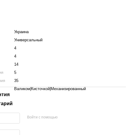
Украина
Универсальный
4
4
14
ия
5
ния
35
Валиком|Кисточкой|Механизированный
нтия
тарий
Войти с помощью
етона, массивных бетонных потолков, бетонных блоков) пер