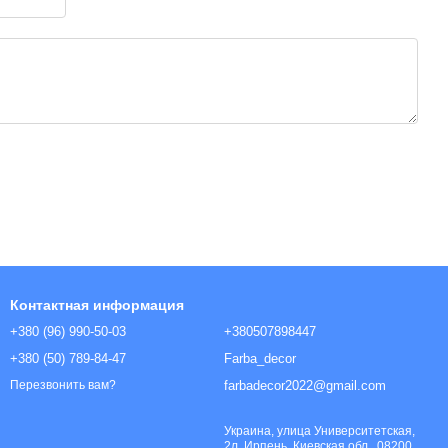
пыли, мела, извести. Очистить от старой отслаивающейся п
етра, дождя и прямых солнечных лучей. Расход: 300-350г/м
Контактная информация
+380 (96) 990-50-03
+380507898447
+380 (50) 789-84-47
Farba_decor
farbadecor2022@gmail.com
Перезвонить вам?
Украина, улица Университетская,
2л, Ирпень, Киевская обл., 08200