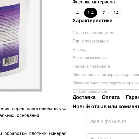
Фасовка материала
4
1.4
7
14
Характеристики
Страна производитель
Тип использования
Расход
Время высыхания
Фасовка материала
Минимальная температура хранен
Максимальная температура хране
Способ нанесения
Доставка
Оплата
Гара
Новый отзыв или коммен
ения перед нанесением штукатурок или укладкой изразца.

льных оснований

й обработки плотных минеральных оснований (монолитного б