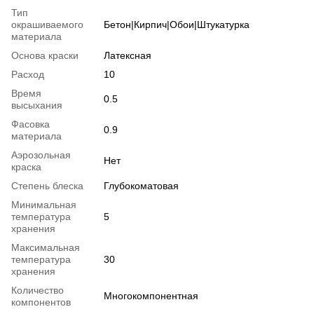
Тип
окрашиваемого
Бетон|Кирпич|Обои|Штукатурка
материала
Основа краски
Латексная
Расход
10
Время
0.5
высыхания
Фасовка
0.9
материала
Аэрозольная
Нет
краска
Степень блеска
Глубокоматовая
Минимальная
температура
5
хранения
Максимальная
температура
30
хранения
Количество
Многокомпонентная
компонентов