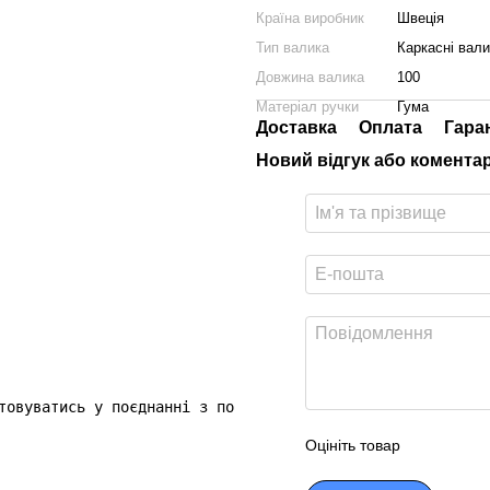
Країна виробник
Швеція
Тип валика
Каркасні вали
Довжина валика
100
Матеріал ручки
Гума
Доставка
Оплата
Гара
Новий відгук або комента
товуватись у поєднанні з подовжувачами Anza.

Оцініть товар