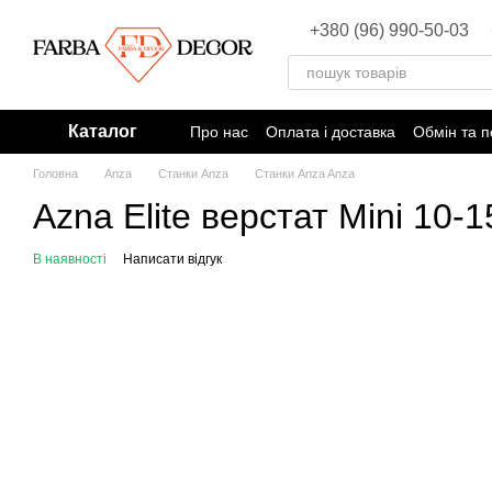
Перейти до основного контенту
+380 (96) 990-50-03
Каталог
Про нас
Оплата і доставка
Обмін та 
Головна
Anza
Станки Anza
Станки Anza Anza
Azna Elite верстат Mini 10-1
В наявності
Написати відгук