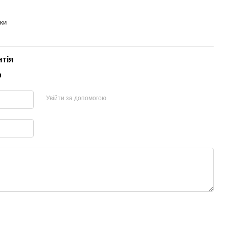
ки
нтія
р
Увійти за допомогою