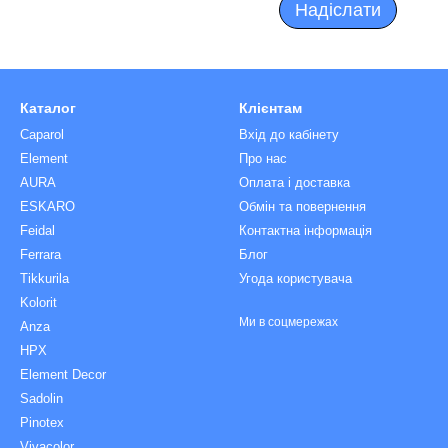
Надіслати
Каталог
Клієнтам
Caparol
Вхід до кабінету
Element
Про нас
AURA
Оплата і доставка
ESKARO
Обмін та повернення
Feidal
Контактна інформація
Ferrara
Блог
Tikkurila
Угода користувача
Kolorit
Ми в соцмережах
Anza
HPX
Element Decor
Sadolin
Pinotex
Vivacolor