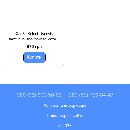
Фарба Kolorit Dynasty
латексна шовковисто-матова
Біла
670 грн
Купити
+380 (96) 990-50-03
+380 (50) 789-84-47
Контактна інформація
Повна версія сайту
© 2026