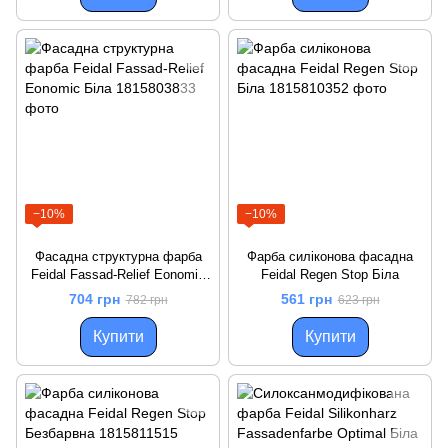
−10%
−10%
Фасадна структурна фарба
Фарба силіконова фасадна
Feidal Fassad-Relief Eonomic
Feidal Regen Stop Біла
Біла
704 грн
561 грн
782 грн
623 грн
Купити
Купити