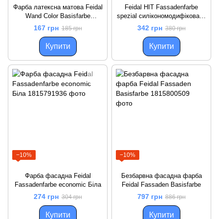
Фарба латексна матова Feidal
Feidal HIT Fassadenfarbe
Wand Color Basisfarbe
spezial силікономодифікована
Безбарвна
фарба Біла
167 грн
342 грн
185 грн
380 грн
Купити
Купити
−10%
−10%
Фарба фасадна Feidal
Безбарвна фасадна фарба
Fassadenfarbe economic Біла
Feidal Fassaden Basisfarbe
274 грн
797 грн
304 грн
886 грн
Купити
Купити