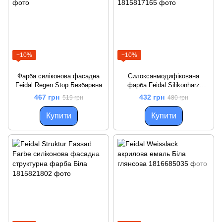
−10%
−10%
Фарба силіконова фасадна
Силоксанмодифікована
Feidal Regen Stop Безбарвна
фарба Feidal Silikonharz
Fassadenfarbe Optimal Біла
467 грн
432 грн
519 грн
480 грн
Купити
Купити