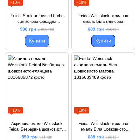
−10%
−10%
Feidal Struktur Fassad Farbe
Feidal Weisslack акрилова
силіконова фасадна
емаль Біла глянсова
структурна фарба Біла
900 грн
689 грн
1 000 грн
766 грн
Купити
Купити
−10%
−10%
Акрилова емаль Weisslack
Feidal Weisslack акрилова
Feidal Безбарвна шовковисто-
емаль Біла шовковисто
глянцева
матова
550 грн
689 грн
611 грн
766 грн