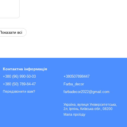
Показати всі
Контактна інформація
+380 (96) 990-50-03
+380507898447
+380 (50) 789-84-47
Farba_decor
farbadecor2022@gmail.com
Передзвонити вам?
Україна, вулиця Університетська,
2л, Ірпінь, Київська обл., 08200
Мапа проїзду