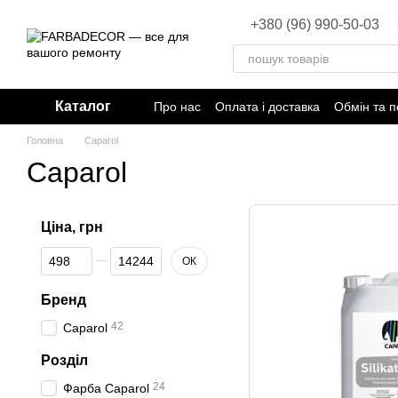
Перейти до основного контенту
+380 (96) 990-50-03
Каталог
Про нас
Оплата і доставка
Обмін та 
Головна
Caparol
Caparol
Ціна, грн
Від Ціна, грн
До Ціна, грн
ОК
Бренд
42
Caparol
Розділ
24
Фарба Caparol