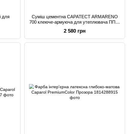
й для
Суміш цементна CAPATECT ARMARENO
700 клеюче-армуюча для утеплювача ППС,
МВ 25кг
2 580 грн