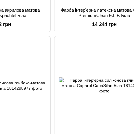
рна акрилова матова
Фарба інтер'єрна латексна матова 
tspachtel Біла
PremiumClean E.L.F. Біла
2 грн
14 244 грн