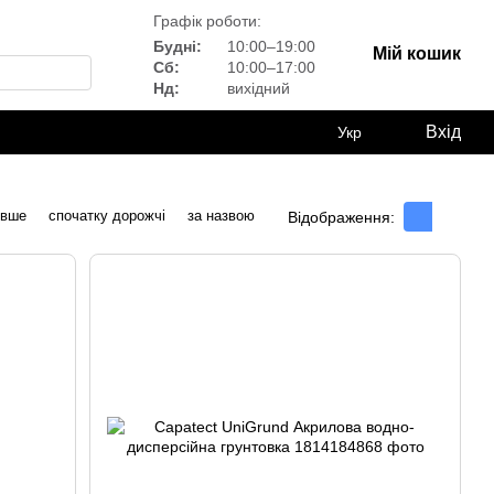
Графік роботи:
Будні:
10:00–19:00
Мій кошик
Сб:
10:00–17:00
Нд:
вихідний
Вхід
Укр
евше
спочатку дорожчі
за назвою
Відображення: