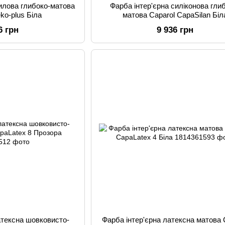
рилова глибоко-матова
Фарба інтер'єрна силіконова гли
eko-plus Біла
матова Caparol CapaSilan Біл
6 грн
9 936 грн
атексна шовковисто-
Фарба інтер'єрна латексна матова 