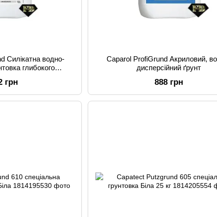
und Силікатна водно-
Caparol ProfiGrund Акриловий, в
нтовка глибокого
дисперсійний ґрунт
ення 10 л
2 грн
888 грн