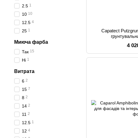
1
2.5
10
10
4
12.5
1
Capatect Putzgru
25
грунтувальн
Миюча фарба
4 02
15
Так
1
Ні
Витрата
2
6
7
15
2
8
2
14
2
11
1
12.5
4
12