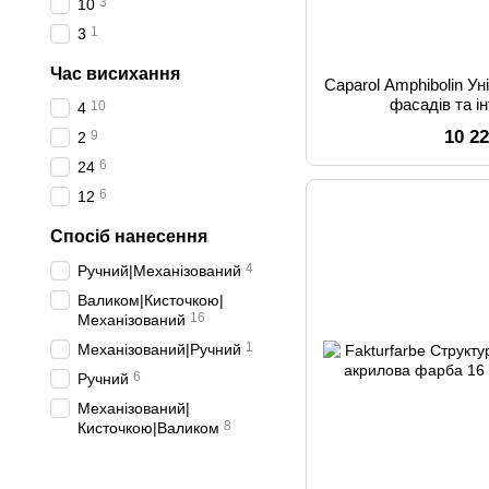
3
10
1
3
Час висихання
Caparol Amphibolin У
фасадів та і
10
4
10 2
9
2
6
24
6
12
Спосіб нанесення
4
Ручний|Механізований
Валиком|Кисточкою|
16
Механізований
1
Механізований|Ручний
6
Ручний
Механізований|
8
Кисточкою|Валиком