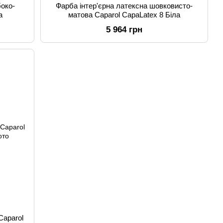
боко-
Фарба інтер'єрна латексна шовковисто-
а
матова Caparol CapaLatex 8 Біла
5 964 грн
Caparol