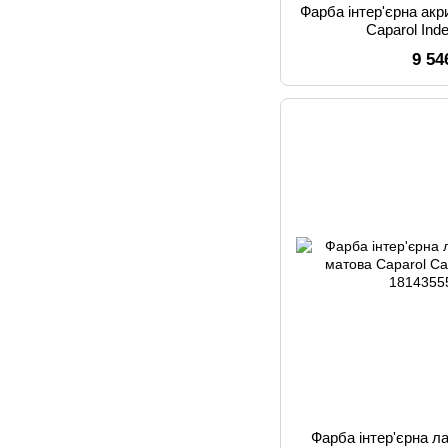
Фарба інтер'єрна ак
Caparol Ind
9 54
Фарба інтер'єрна л