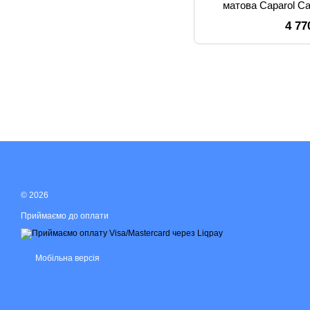
матова Caparol C
4 77
© 2026
Приймаємо до оплати
Мобільна версія