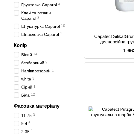
4
Грунтовка Caparol
Клей та розчин
3
Caparol
10
Штукатурка Caparol
1
Шпаклевка Caparol
Capatect SilikatGr
дисперсійна гру
Колір
проникн
1 66
14
Білий
9
безбарвний
1
Напівпрозорий
3
white
1
Сірий
12
Біла
Фасовка матеріалу
3
11.75
5
9.4
1
2.35