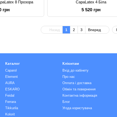
apaLatex 8 Прозора
CapaLatex 4 Біла
0 грн
5 520 грн
Назад
1
2
3
Вперед
Каталог
Клієнтам
Caparol
Вхід до кабінету
Element
Про нас
AURA
Оплата і доставка
ESKARO
Обмін та повернення
Feidal
Контактна інформація
Ferrara
Блог
Tikkurila
Угода користувача
Kolorit