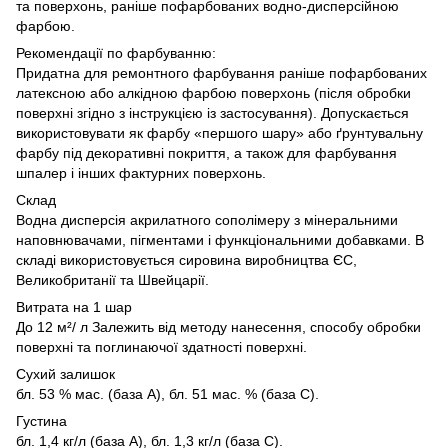
та поверхонь, раніше пофарбованих водно-дисперсійною
фарбою.
Рекомендації по фарбуванню:
Придатна для ремонтного фарбування раніше пофарбованих
латексною або алкідною фарбою поверхонь (після обробки
поверхні згідно з інструкцією із застосування). Допускається
використовувати як фарбу «першого шару» або ґрунтувальну
фарбу під декоративні покриття, а також для фарбування
шпалер і інших фактурних поверхонь.
Склад
Водна дисперсія акрилатного сополімеру з мінеральними
наповнювачами, пігментами і функціональними добавками. В
складі використовується сировина виробництва ЄС,
Великобританії та Швейцарії.
Витрата на 1 шар
До 12 м²/ л Залежить від методу нанесення, способу обробки
поверхні та поглинаючої здатності поверхні.
Сухий залишок
бл. 53 % мас. (база А), бл. 51 мас. % (база С).
Густина
бл. 1,4 кг/л (база А), бл. 1,3 кг/л (база С).