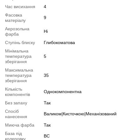
Час висихання
4
Фасовка
9
матеріалу
Аерозольна
Ні
фарба
Ступінь блиску
Глибокоматова
Мінімальна
температура
5
зберігання
Максимальна
температура
35
зберігання
Кількість
Однокомпонентна
компонентів
Без запаху
Так
Спосіб
Валиком|Кисточкою|Механізований
нанесення
Миюча фарба
Так
База під
BC
колеровку