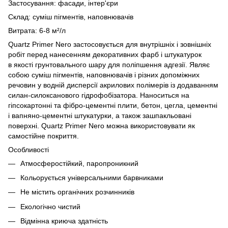
Застосування: фасади, інтер'єри
Склад: суміш пігментів, наповнювачів
Витрата: 6-8 м²/л
Quartz Primer Nero застосовується для внутрішніх і зовнішніх
робіт перед нанесенням декоративних фарб і штукатурок
в якості грунтовального шару для поліпшення адгезії. Являє
собою суміш пігментів, наповнювачів і різних допоміжних
речовин у водній дисперсії акрилових полімерів із додаванням
силан-силоксанового гідрофобізатора. Наноситься на
гіпсокартонні та фібро-цементні плити, бетон, цегла, цементні
і вапняно-цементні штукатурки, а також зашпакльовані
поверхні. Quartz Primer Nero можна використовувати як
самостійне покриття.
Особливості
Атмосферостійкий, паропроникний
Кольорується універсальними барвниками
Не містить органічних розчинників
Екологічно чистий
Відмінна криюча здатність