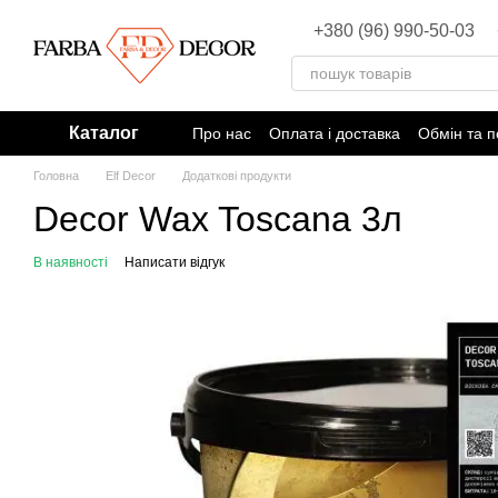
Перейти до основного контенту
+380 (96) 990-50-03
Каталог
Про нас
Оплата і доставка
Обмін та 
Головна
Elf Decor
Додаткові продукти
Decor Wax Toscana 3л
В наявності
Написати відгук