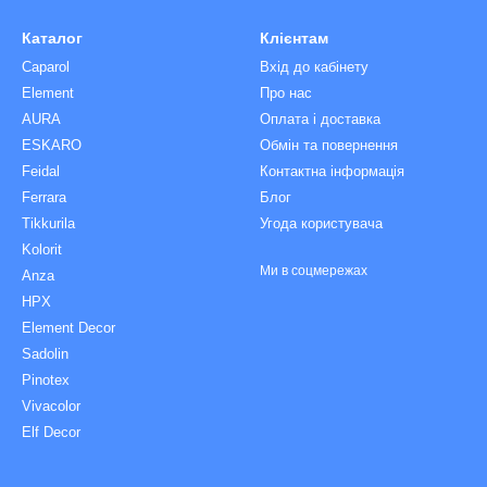
Каталог
Клієнтам
Caparol
Вхід до кабінету
Element
Про нас
AURA
Оплата і доставка
ESKARO
Обмін та повернення
Feidal
Контактна інформація
Ferrara
Блог
Tikkurila
Угода користувача
Kolorit
Ми в соцмережах
Anza
HPX
Element Decor
Sadolin
Pinotex
Vivacolor
Elf Decor