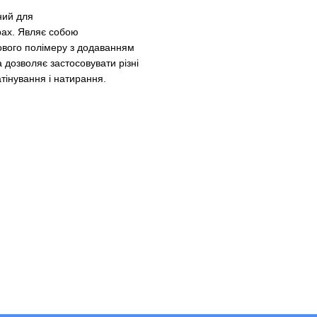
ний для
єрах. Являє собою
лового полімеру з додаванням
дозволяє застосовувати різні
тінування і натирання.