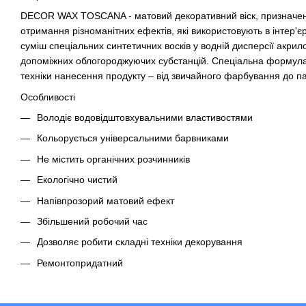
DECOR WAX TOSCANA - матовий декоративний віск, призначе
отримання різноманітних ефектів, які використовують в інтер'
суміш спеціальних синтетичних восків у водній дисперсії акри
допоміжних облогороджуючих субстанцій. Спеціальна формула 
техніки нанесення продукту – від звичайного фарбування до па
Особливості
Володіє водовідштовхувальними властивостями
Кольорується універсальними барвниками
Не містить органічних розчинників
Екологічно чистий
Напівпрозорий матовий ефект
Збільшений робочий час
Дозволяє робити складні техніки декорування
Ремонтопридатний