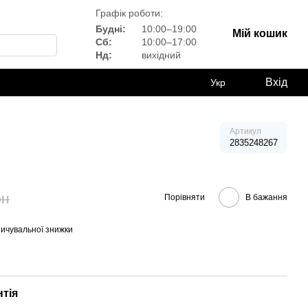
Графік роботи:
Будні:
10:00–19:00
Мій кошик
Сб:
10:00–17:00
Нд:
вихідний
Вхід
Укр
Артикул
2835248267
рн
Порівняти
В бажання
ичувальної знижки
нтія