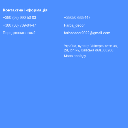
Контактна інформація
+380 (96) 990-50-03
+380507898447
+380 (50) 789-84-47
Farba_decor
farbadecor2022@gmail.com
Передзвонити вам?
Україна, вулиця Університетська,
2л, Ірпінь, Київська обл., 08200
Мапа проїзду