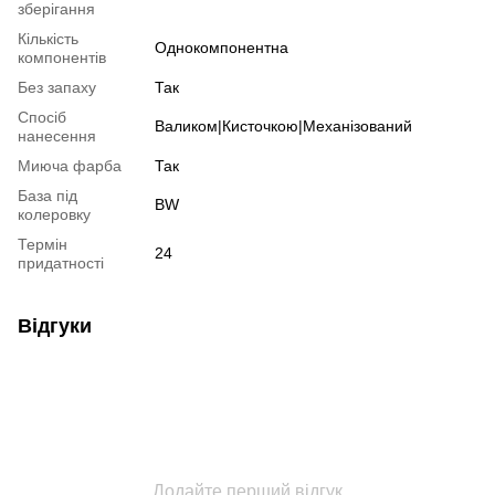
зберігання
Кількість
Однокомпонентна
компонентів
Без запаху
Так
Спосіб
Валиком|Кисточкою|Механізований
нанесення
Миюча фарба
Так
База під
BW
колеровку
Термін
24
придатності
Відгуки
Додайте перший відгук