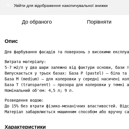
Увійти
для відображення накопичувальної знижки
%
До обраного
Порівняти
Опис
Для фарбування фасадів та поверхонь з високими експлуа
Витрата матеріалу:

5-7 м2/л у два шари залежно від фактури основи, бази т
Випускається у трьох базах: База Р (pastel) – біла та 
База М (medium) – для колеровки у середні насичені кол
База Т (transparent) – прозора для колеровки у темні а
Номінальний об'єм: 4,5 л; 9 л.
Розведення водою:

До 15% без втрати фізико-механічних властивостей. Відс
Матеріал забарвлюється машинним способом або вручну са
Характеристики