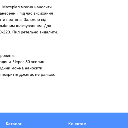
. Матеріал можна наносити
есенні і під час висихання
ти протягів. Залежно від
роміжним шліфуванням. Для
-220. Пил ретельно видалити.
еревини.
години. Через 30 хвилин –
3 години можна наносити
 покриття досягає не раніше,
Каталог
Клієнтам