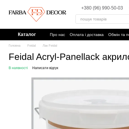
Перейти до основного контенту
+380 (96) 990-50-03
Каталог
Про нас
Оплата і доставка
Обмін та 
Головна
Feidal
Лак Feidal
Feidal Acryl-Panellack акр
В наявності
Написати відгук