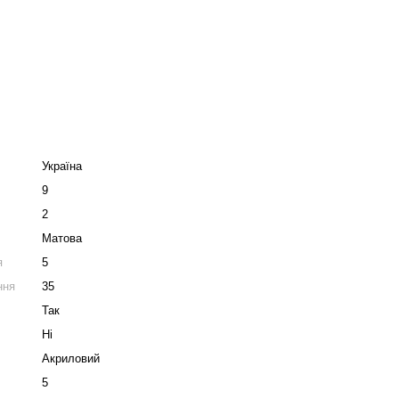
Україна
9
2
Матова
я
5
ння
35
Так
Ні
Акриловий
5