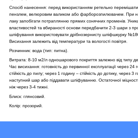
Спосіб нанесення: перед використанням ретельно перемішати
пензлем, велюровим валиком або фарборозпилювачем. При нан
лаку запобігати потраплянню прямих сонячних променів. Уника
властивостей та вбираності основи передбачити 2-3 шари з п
шліфування використовувати дрібнозернисту шліфшкурку №180
Висихання залежить від температури та вологості повітря.
Розчинник: вода (тип: питна).
Витрата: 8-10 м2/л одношарового покриття залежно від типу д
Час висихання: готовність до первинної експлуатації через 24 
стійкість до пилу; через 1 годину – стійкість до дотику, через 
наступний шар або піддавати шліфуванню. Остаточної міцності
ніж через 3-4 тижні.
Блиск: глянсовий.
Колір: прозорий.