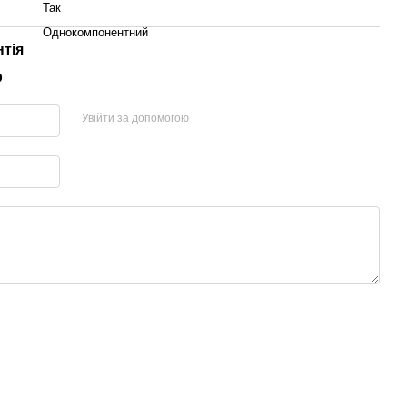
Так
Однокомпонентний
нтія
р
Увійти за допомогою