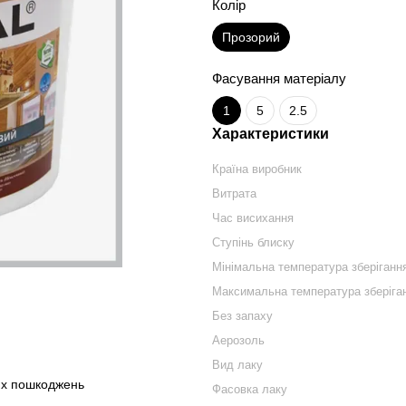
Колір
Прозорий
Фасування матеріалу
1
5
2.5
Характеристики
Країна виробник
Витрата
Час висихання
Ступінь блиску
Мінімальна температура зберіганн
Максимальна температура зберіга
Без запаху
Аерозоль
Вид лаку
них пошкоджень
Фасовка лаку