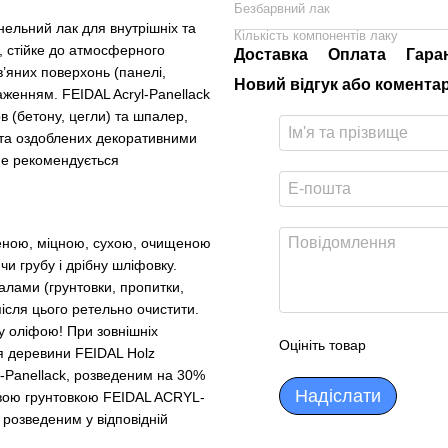
Безбарвний лак
ельний лак для внутрішніх та
Кількість компонентів лаку
, стійке до атмосферного
Доставка
Оплата
Гара
’яних поверхонь (панелі,
Новий відгук або комента
женням. FEIDAL Acryl-Panellack
 (бетону, цегли) та шпалер,
та оздоблених декоративними
Не рекомендується
леною, міцною, сухою, очищеною
чи грубу і дрібну шліфовку.
лами (грунтовки, пропитки,
після цього ретельно очистити.
у оліфою! При зовнішніх
Оцініть товар
ля деревини FEIDAL Holz
l-Panellack, розведеним на 30%
Надіслати
овою грунтовкою FEIDAL ACRYL-
 розведеним у відповідній