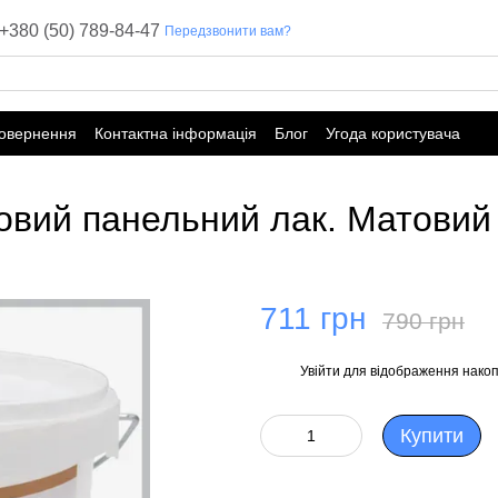
+380 (50) 789-84-47
Передзвонити вам?
повернення
Контактна інформація
Блог
Угода користувача
иловий панельний лак. Матовий
711 грн
790 грн
Увійти
для відображення накоп
%
Купити