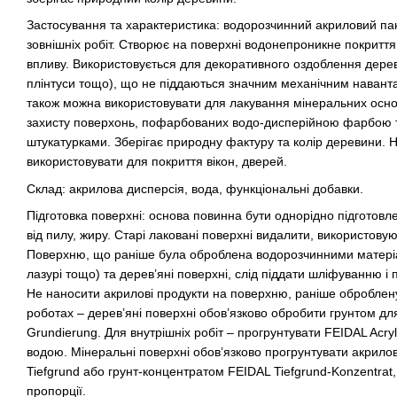
Застосування та характеристика: водорозчинний акриловий пан
зовнішніх робіт. Створює на поверхні водонепроникне покриття
впливу. Використовується для декоративного оздоблення дерев
плінтуси тощо), що не піддаються значним механічним наванта
також можна використовувати для лакування мінеральних основ
захисту поверхонь, пофарбованих водо-дисперійною фарбою 
штукатурками. Зберігає природну фактуру та колір деревини. 
використовувати для покриття вікон, дверей.
Склад: акрилова дисперсія, вода, функціональні добавки.
Підготовка поверхні: основа повинна бути однорідно підготов
від пилу, жиру. Старі лаковані поверхні видалити, використовую
Поверхню, що раніше була оброблена водорозчинними матеріа
лазурі тощо) та дерев’яні поверхні, слід піддати шліфуванню і 
Не наносити акрилові продукти на поверхню, раніше оброблен
роботах – дерев’яні поверхні обов’язково обробити грунтом д
Grundierung. Для внутрішніх робіт – прогрунтувати FEIDAL Acry
водою. Мінеральні поверхні обов’язково прогрунтувати акрил
Tiefgrund або грунт-концентратом FEIDAL Tiefgrund-Konzentrat,
пропорції.