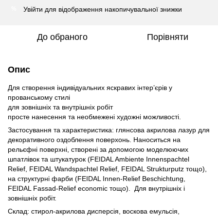
Увійти
для відображення накопичувальної знижки
%
До обраного
Порівняти
Опис
Для створення індивідуальних яскравих інтер’єрів у
прованському стилі
для зовнішніх та внутрішніх робіт
просте нанесення та необмежені художні можливості.
Застосування та характеристика: глянсова акрилова лазур для
декоративного оздоблення поверхонь. Наноситься на
рельєфні поверхні, створені за допомогою моделюючих
шпатлівок та штукатурок (FEIDAL Ambiente Innenspachtel
Relief, FEIDAL Wandspachtel Relief, FEIDAL Strukturputz тощо),
на структурні фарби (FEIDAL Innen-Relief Beschichtung,
FEIDAL Fassad-Relief economic тощо). Для внутрішніх і
зовнішніх робіт.
Склад: стирол-акрилова дисперсія, воскова емульсія,