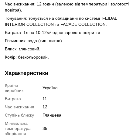
Час висихання: 12 годин (залежно від температури і вологості
повітря).
Тонування: тонується на обладнанні по системі FEIDAL
INTERIOR COLLECTION та FACADE COLLECTION.
Витрата: 1л на 10-12м² одношарового покриття.
Розчинник: вода (тип: питна).
Блиск: глянсовий.
Колір: безкольоровий.
Характеристики
Країна
Україна
виробник
Витрата
11
Час висихання
12
Ступінь блиску
Глянцева
Мінімальна
температура
35
зберігання