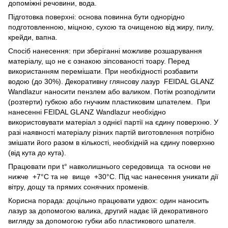
допоміжні речовини, вода.
Підготовка поверхні: основа повинна бути однорідно
подготовленною, міцною, сухою та очищеною від жиру, пилу,
крейди, вапна.
Спосіб нанесення: при зберіганні можливе розшарування
матеріалу, що не є ознакою зіпсованості тоару. Перед
використанням перемішати. При необхідності розбавити
водою (до 30%). Декоративну глянсову лазур FEIDAL GLANZ
Wandlazur наносити пензлем або валиком. Потім розподілити
(розтерти) губкою або гнучким пластиковим шпателем. При
нанесенні FEIDAL GLANZ Wandlazur необхідно
використовувати матеріал з однієї партії на єдину поверхню. У
разі наявності матеріалу різних партій виготовлення потрібно
змішати його разом в кількості, необхідній на єдину поверхню
(від кута до кута).
Працювати при t° навколишнього середовища та основи не
нижче +7°С та не вище +30°С. Під час нанесення уникати дії
вітру, дощу та прямих сонячних променів.
Корисна порада: доцільно працювати удвох: один наносить
лазур за допомогою валика, другий надає їй декоративного
вигляду за допомогою губки або пластикового шпателя.