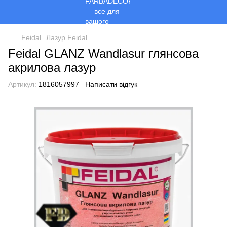
Feidal
Лазур Feidal
Feidal GLANZ Wandlasur глянсова
акрилова лазур
Артикул:
1816057997
Написати відгук