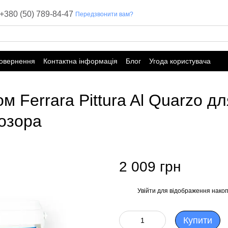
+380 (50) 789-84-47
Передзвонити вам?
повернення
Контактна інформація
Блог
Угода користувача
м Ferrara Pittura Al Quarzo д
озора
2 009 грн
Увійти
для відображення накоп
%
Купити