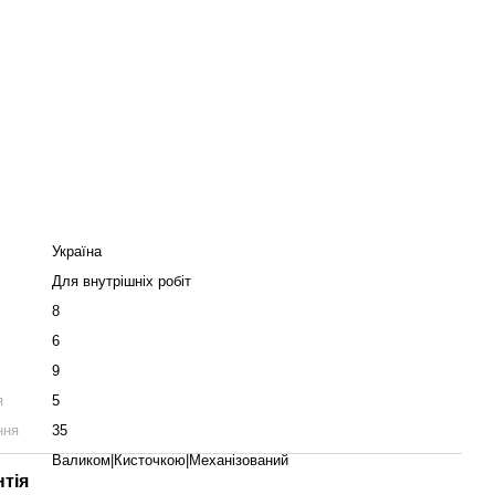
Україна
Для внутрішніх робіт
8
6
9
я
5
ння
35
Ferrara Рaint. Для отримання ще більшої кількості декора
Валиком|Кисточкою|Механізований
нтія