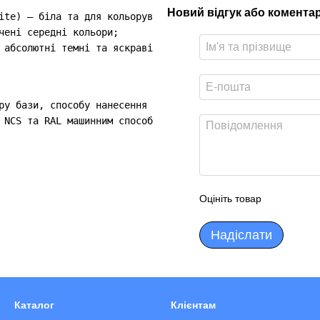
Новий відгук або комента
ite) – біла та для кольорування у світлі ненасичені кольо
чені середні кольори;

 абсолютні темні та яскраві кольори.

ру бази, способу нанесення та здатності поверхні, що вби
 NCS та RAL машинним способом від світлих до абсолютних 
Оцініть товар
Надіслати
Каталог
Клієнтам