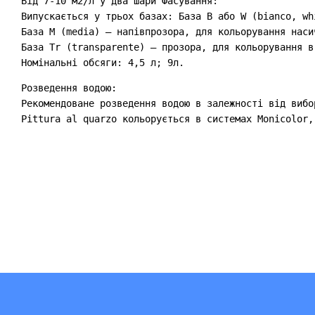
Від 7-10 м2/л у два шари Фасування:

Випускається у трьох базах: База В або W (bianco, wh
База М (media) – напівпрозора, для кольорування наси
База Tr (transparente) – прозора, для кольорування в
Номінальні обсяги: 4,5 л; 9л.
Розведення водою:

Рекомендоване розведення водою в залежності від вибо
Pittura al quarzo кольорується в системах Monicolor,