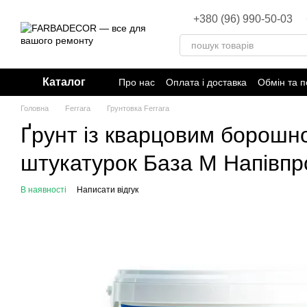
Перейти до основного контенту
+380 (96) 990-50-03
Каталог
Про нас
Оплата і доставка
Обмін та 
Головна
Ferrara
Грунтовка Ferrara
Ґрунт із кварцовим борошно
штукатурок База М Напівпр
В наявності
Написати відгук