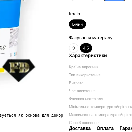
Колір
Білий
Фасування матеріалу
9
4.5
Характеристики
Країна виробник
Тип використання
Витрата
Час висихання
Фасовка матеріалу
Мінімальна температура зберіганн
Максимальна температура зберіга
вується як основа для декоративного покриття «Vetro» ТМ 
Спосіб нанесення
Доставка
Оплата
Гара