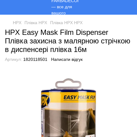
HPX
Плівка HPX
Плівка HPX HPX
HPX Easy Mask Film Dispenser
Плівка захисна з малярною стрічкою
в диспенсері плівка 16м
Артикул:
1820118501
Написати відгук