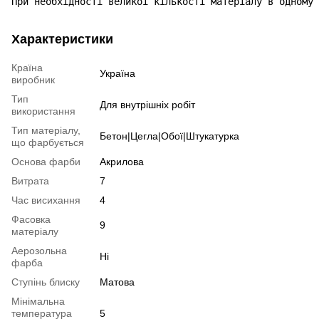
При необхідності великої кількості матеріалу в одному 
Характеристики
Країна
Україна
виробник
Тип
Для внутрішніх робіт
використання
Тип матеріалу,
Бетон|Цегла|Обої|Штукатурка
що фарбується
Основа фарби
Акрилова
Витрата
7
Час висихання
4
Фасовка
9
матеріалу
Аерозольна
Ні
фарба
Ступінь блиску
Матова
Мінімальна
температура
5