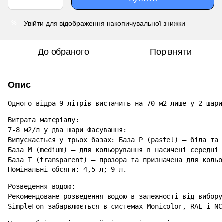
Увійти
для відображення накопичувальної знижки
%
До обраного
Порівняти
Опис
Одного відра 9 літрів вистачить на 70 м2 лише у 2 шари
Витрата матеріалу:

7-8 м2/л у два шари Фасування:

Випускається у трьох базах: База Р (pastel) – біла та 
База М (medium) – для кольорування в насичені середні 
База Т (transparent) – прозора та призначена для кольо
Номінальні обсяги: 4,5 л; 9 л.
Розведення водою:

Рекомендоване розведення водою в залежності від вибору
SimpleFon забарвлюється в системах Monicolor, RAL і NC