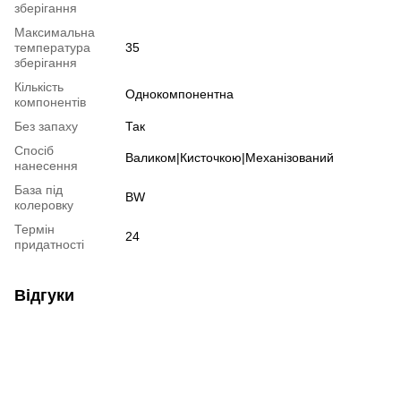
зберігання
Максимальна
температура
35
зберігання
Кількість
Однокомпонентна
компонентів
Без запаху
Так
Спосіб
Валиком|Кисточкою|Механізований
нанесення
База під
BW
колеровку
Термін
24
придатності
Відгуки